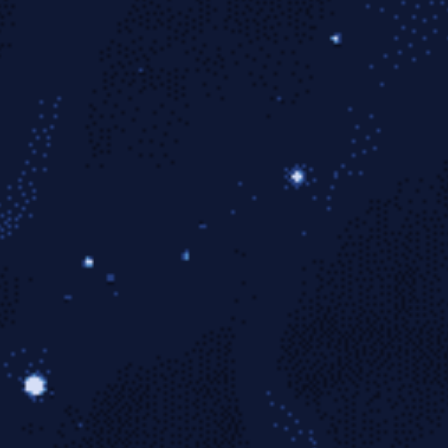
彭在比赛中的一次巧妙挡球同样值得关注。正是在这次挡球中，
岸队获得了一次宝贵的反击机会。这种无私且精准的协作精神，
它需要对全场局势有清晰把握，同时也需要与其他队友形成良好
预判到了对方传递路线，并及时作出了反应，从而成功干扰了对
大程度上提高了球队整体战斗力。
配合也是这一动作成功的重要保障。通过与其他队员相互理解和
是因为这样的团队氛围，才使得每位成员都能发挥自己的最佳状
队整体战术分析
示出的整体战术安排也为他们取胜奠定了基础。在教练组精心设
过快速传导和灵活跑位来撕开敌方防线。特别是在攻击端，更是