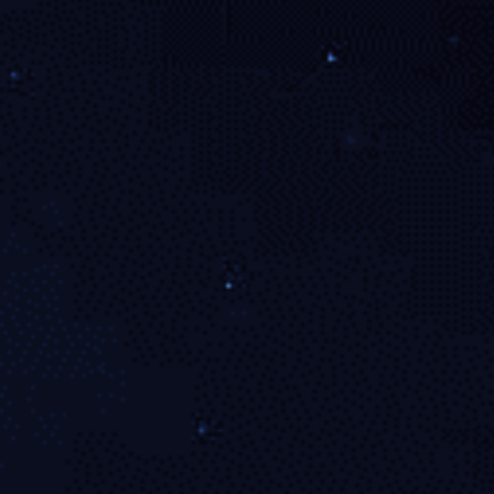
下一篇：
罗伯逊谈未来规划告别利物浦后全
4