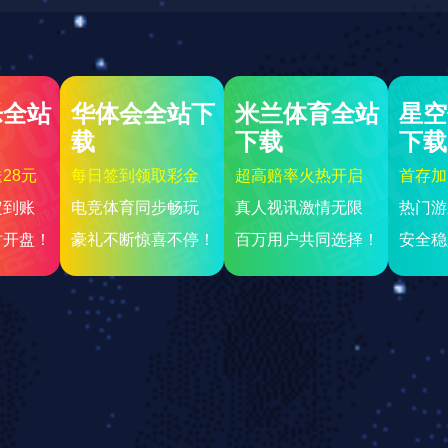
奇弹射破门”和“杨展彭巧妙挡球”这两项精彩瞬间对比赛结果的
球的技术解析
象深刻，而这一切都源于他娴熟的技术和敏锐的场上意识。在比
，在对方防守球员围堵之际，选择用膝盖将球弹射入网。这一瞬
还需要在压力下做出快速反应。
膝盖弹射并不是常见的进攻方式。一般情况下，前锋多采用脚部
突破了对方防线，让人眼前一亮。这种独特的方法让守门员完全
分。
示出杨展彭在战术执行上的灵活性。他能够在瞬息万变的赛场上
这种能力不仅体现在此粒进球上，也为他后续的发展打下坚实基
攻的重要性