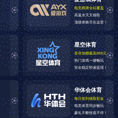
领先三镇
中，杨展彭以一记膝盖
造了更多的机会。这一
现。本篇文章将从四个