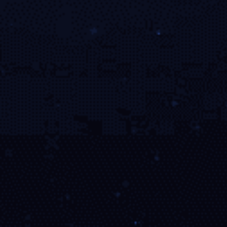
皇马国家德比大名单公布姆巴
佩巴尔
2026-06-12
推荐
雷火app官网
雷火app官网官方网站【KY1.AC】官网认证:手机版、app
载、登录入口、官方网站、网页版、平台、网址、地址、
注册、娱乐，雷火app官网(中国)官方网站欢迎大家选择真
正的官方通道，同时我们提供全天候7x24小时在线服务，
一时间处理各类问题，正规集团平台有保障，欢迎体验！