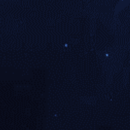
上一篇：
华子与道苏姆能否出战成疑ESPN预…
热榜精选
#1
#2