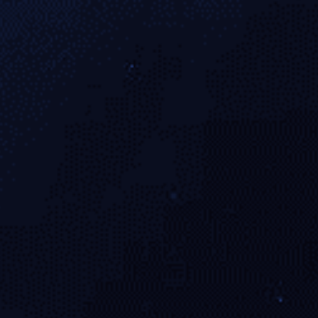
断成长，从而为球队带
不同风格和理念，无疑
遇，加大投入，就必然
探讨。从进攻技术、协作
争环境下，每个细节均
球走向更高峰。同时，也
受到精彩纷呈的足球盛