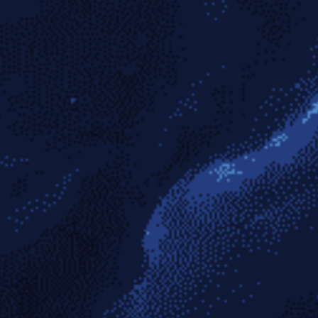
横向纵深交替推进。
员轮换和战术调整，使得球队始终保持充沛体力，以应对三镇队
都能根据自己的特点找到适合的位置，有效地参与到攻防转换中
略演绎得淋漓尽致。
岸队对于比赛节奏掌控十分精准。他们懂得何时加快节奏、何时
稍纵即逝的机会。这种高水平理解力不仅让每名选手受益匪浅，
展潜力分析
出，杨展彭作为年轻选手，其发展潜力不可小觑。他在关键时刻
熟，更代表着心理素质和抗压能力得到提升。如果继续保持这样
。
而言，他们拥有众多像杨展彭一样充满潜力的新秀，这预示着球