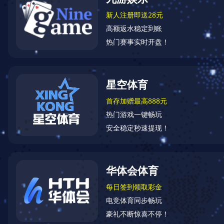
华子与道苏姆
在即将到来的NBA比
员能否出战的问题上。根
映了两支球队当前状