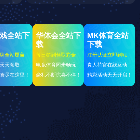
全面而深入的见解。
较为年轻且充满活力的
当大的竞争力。而华子
样的对手时，如果缺少
定其能否发挥最佳水平
赛，将使得马刺在攻防
极大地影响双方胜负走