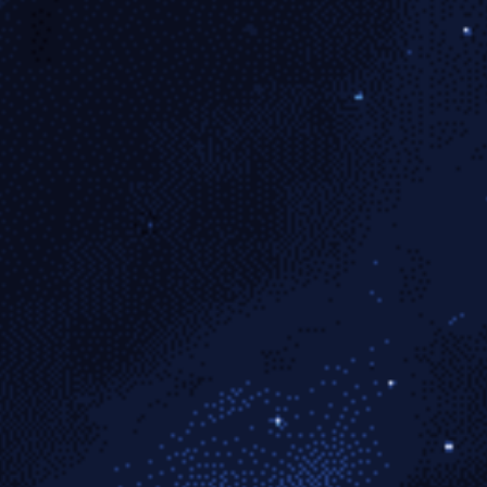
从近几场对抗来看，
出色，而这一点正是
点，这让双方都需制
总之，从历史交锋记
姆能够登场，那么历
4、赛前策
为了赢得这场关键之
以参赛，他们很可能
量通过外围投篮来开
而对于森林狼而言，
内线优势，同时加大
率的一项策略，通过