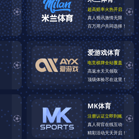
8森林狼372
与道苏姆这两位关键球
.2%。这种差距不仅反
将从球队阵容情况、球