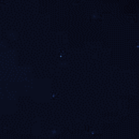
下一篇：
膝盖神奇弹射破门杨展彭巧妙挡球
4
姆巴佩OUT请愿活动突破
4300万票数
2026-07-03
推荐