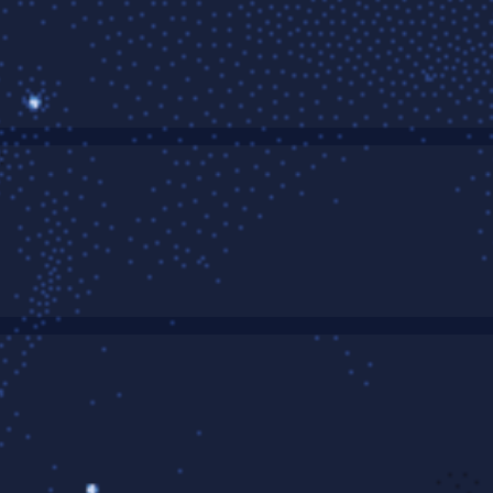
能否出战成疑ESPN预测马刺胜率62
2026-07-04 19:19
55 次阅读
首页
/
体育焦点
赛中，马刺队与森林狼队的对决引发了广泛关注，尤其是在华子
据ESPN的预测，马刺队的胜率达到62.8%，而森林狼则为37
态的不同，也直接影响了球迷和专家们对比赛结果的预期。本文