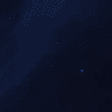
施过程中，两队教练组需要根据实时局势灵活调整战略，以应对
面，也包括临场指挥能力等多个维度，是观察双方竞技状态的一
姆能否出战成疑 ESPN预测马刺胜率62.8森林狼37.2”这一
支球队背后的故事。从各个方面来看，无论是人员配置还是近期
在未来赛事中，我们期待看到更多精彩瞬间，以及这些变数如何
员都能以最佳状态参与其中，为广大篮球爱好者奉献一场精彩绝
也承载着整个团队努力拼搏所带来的希望，让我们静待佳音！