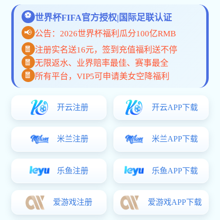
阿斯报道摩纳哥即将以1100万欧
元签下法蒂巴萨保留部分转会分成