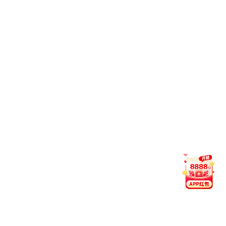
相较于其他一些专注扑救或单纯控制禁区范围内情况
的门将，阿利松则展示出了更为全面的一面。他兼具
反应速度、出击意识以及传球能力，使其在许多方面
优于同行。因此，将他留在队内，对整支球队而言都
是一种积极向上的信号，也是对其他竞争者的一种警
示。
而且，在目前这样一个竞争激烈且变化莫测的足球环
境下，拥有一名像阿利松这样的顶级门将在夺冠路上
无疑会更加顺畅。这不仅有助于提升球队士气，也增
强了外界对俱乐部未来发展的信心，是长远规划的重
要一步。
4、未来展望
此次续约至2027年，无疑是对双方关系的一次深化，