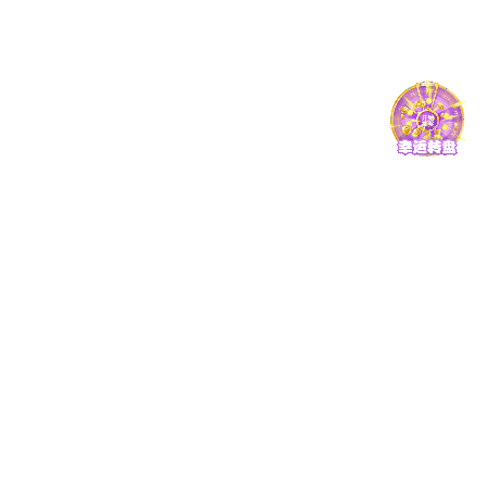
轻球员面前尤为重要，有助于提升全队整体水平。
此外，在现代足球中，门将也被赋予了更多责任。阿
利松精湛的脚下技术使得他更容易参与到建设进攻阶
段，这样一来，传统意义上的“最后一道防线”的角色
就变得愈发复杂。而这正是克洛普希望看到的发展方
向，有助于提升全队攻击效率。
3、与其他门将比较
在当今足坛，有众多优秀门将如德赫亚、诺伊尔等，
但阿利松凭借其稳定性与全面性脱颖而出。在过去几
个赛季中，他不仅创造了多项个人记录，还屡次被评
选为最佳门将。在各项赛事中，他总能用自己的实力
证明自己值得这样的称号。