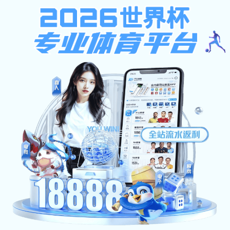
注册入口
全天更新 ·
雷火app官网
赛
事实时同步
无论您身在何处，
雷火app官网APP
为您带来高
速、高清、稳定的观赛体验。
下载客户端
网页端访问