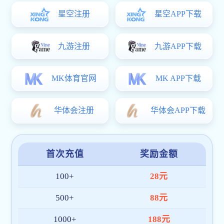
2026-06-29 05:29
57 次阅读
首页
/
体育焦点
在最近的NBA季后赛中，关于“剧本论”的讨论再次引
发了广泛关注。前NBA球员夸梅对此进行了质疑，认
为如果真有所谓的剧本，那么像詹姆斯这样的大牌球
星绝对不会被淘汰。他的这一观点不仅揭示了对NBA
比赛真实性的思考，也反映了公众对于运动员表现与
结果之间关系的复杂看法。文章将从多个方面探讨这
一话题，包括剧本论的起源、夸梅的观点分析、詹姆
斯在NBA中的地位及其影响力，以及最终对于整件事
情的总结归纳。