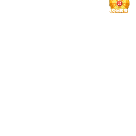
自己的表现负责，而不是将责任推给虚构出来的“剧
情”。他认为，这样才能真正体现竞技体育所蕴含的重
要价值，即努力、不屈以及拼搏精神。
3、詹姆斯在NBA中的地位与影响力
作为当今联盟最具代表性的球星之一，詹姆斯不仅以
其卓越技术著称，更凭借领导能力和巨大的市场号召
力而备受瞩目。在他的职业生涯中，多次带领球队获
得总冠军，其个人成就更是令人瞩目。
然而，即使是如此伟大的球员，也难免遭遇挫折。这
一点恰好说明了竞技体育的不确定性。每年季后赛
中，都有黑马球队崛起，让人始料未及。如果一切都
是按照“剧本”进行，那么这些意外又从何而来呢？