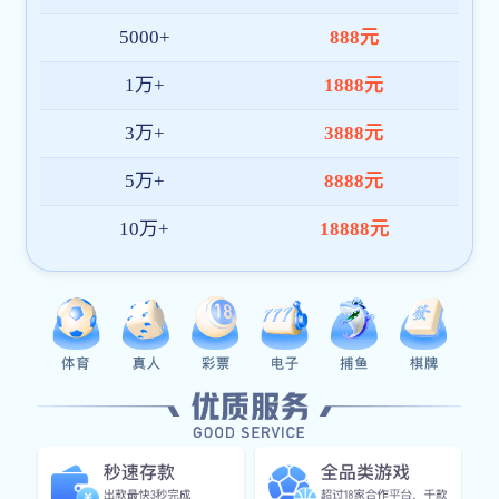
1、剧本论的起源与发展
剧本论最早出现在一些球迷和媒体对比赛结果的不满
之中，这种说法认为某些赛事是被操控或安排好的。
尤其是在季后赛这样的关键时刻，观众渴望看到戏剧
化和悬念，因此一旦出现争议性判罚或者不合常理的
比赛结果，就容易引发这种怀疑。
随着社交媒体的发展，这种理论得到了更广泛的传
播。一些网友通过视频剪辑和个人评论，将各种比赛
片段拼凑在一起，试图证明自己的观点。这种行为虽
然缺乏实证，但却能轻易吸引眼球，造成一定程度上
的误导。
此外，在一些明星运动员身上，如詹姆斯、库里等，
他们的一举一动都受到极大的关注。当他们未能晋级